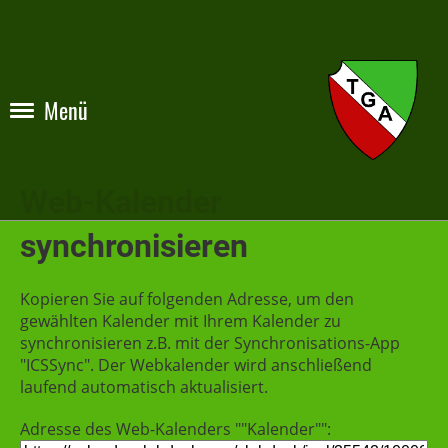
Menü
Web-Kalender
synchronisieren
Kopieren Sie auf folgenden Adresse, um den
gewählten Kalender mit Ihrem Kalender zu
synchronisieren z.B. mit der Synchronisations-App
"ICSSync". Der Webkalender wird anschließend
laufend automatisch aktualisiert.
Adresse des Web-Kalenders ""Kalender"":