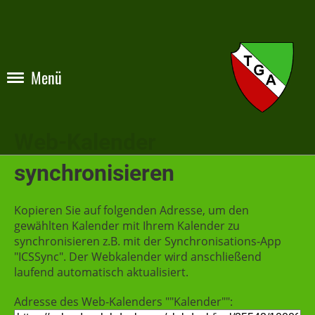
Menü
Web-Kalender
synchronisieren
Kopieren Sie auf folgenden Adresse, um den
gewählten Kalender mit Ihrem Kalender zu
synchronisieren z.B. mit der Synchronisations-App
"ICSSync". Der Webkalender wird anschließend
laufend automatisch aktualisiert.
Adresse des Web-Kalenders ""Kalender"":