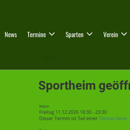
News
Termine
Sparten
Verein
Zurück
Sportheim geöff
Wann
Freitag 11.12.2026 18:30 - 23:30
Dieser Termin ist Teil einer
Termin-Serie