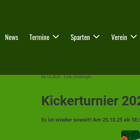
News
Termine
Sparten
Verein
Zurück
06.10.2025
, Türk Christoph
Kickerturnier 20
Es ist wieder soweit! Am 25.10.25 ab 18: