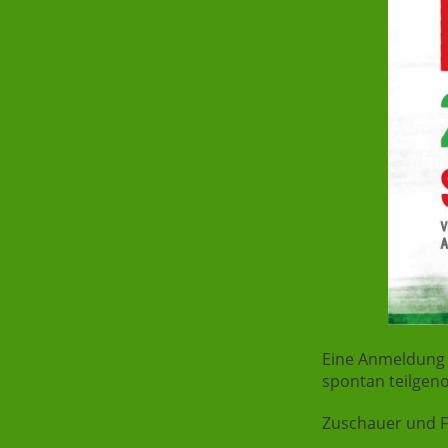
Eine Anmeldung
spontan teilge
Zuschauer und F