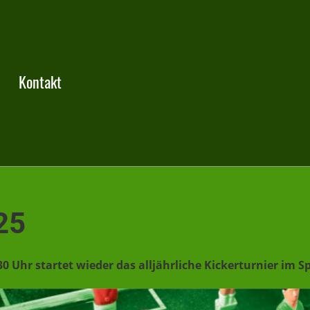
Kontakt
25
30 Uhr startet wieder das alljährliche Kickerturnier im 